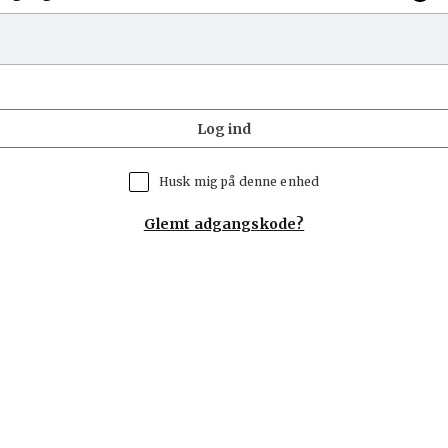
Log ind
Husk mig på denne enhed
Glemt adgangskode?